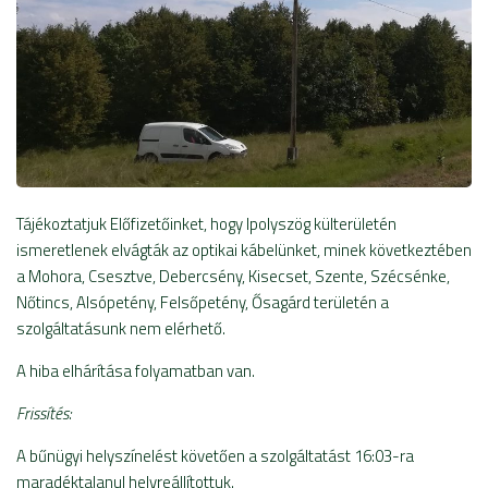
Tájékoztatjuk Előfizetőinket, hogy Ipolyszög külterületén
ismeretlenek elvágták az optikai kábelünket, minek következtében
a Mohora, Csesztve, Debercsény, Kisecset, Szente, Szécsénke,
Nőtincs, Alsópetény, Felsőpetény, Ősagárd területén a
szolgáltatásunk nem elérhető.
A hiba elhárítása folyamatban van.
Frissítés:
A bűnügyi helyszínelést követően a szolgáltatást 16:03-ra
maradéktalanul helyreállítottuk.