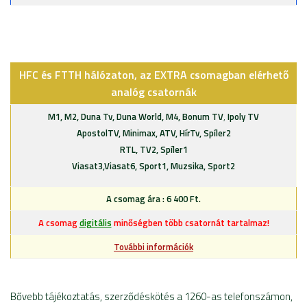
HFC és FTTH hálózaton, az EXTRA csomagban elérhető
analóg csatornák
M1, M2, Duna Tv, Duna World, M4, Bonum TV
,
Ipoly TV
ApostolTV, Minimax, ATV, HírTv, Spíler2
RTL, TV2, Spíler1
Viasat3,Viasat6, Sport1, Muzsika, Sport2
A csomag ára : 6 400 Ft.
A csomag
digitális
minőségben több csatornát tartalmaz!
További információk
Bővebb tájékoztatás, szerződéskötés a 1260-as telefonszámon,