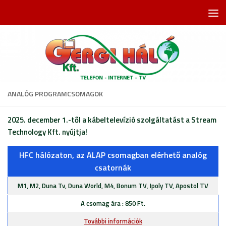
Skip to content
ANALÓG PROGRAMCSOMAGOK
2025. december 1.-től a kábeltelevízió szolgáltatást a
Stream
Technology Kft.
nyújtja!
HFC hálózaton, az ALAP csomagban elérhető analóg
csatornák
M1, M2, Duna Tv, Duna World, M4, Bonum TV
,
Ipoly TV, Apostol TV
A csomag ára : 850 Ft.
További információk