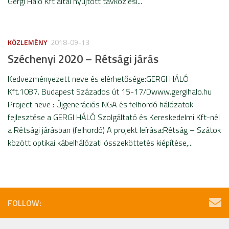
Gergi Háló Kft által nyújtott távközlési...
KÖZLEMÉNY
2018-09-13
Széchenyi 2020 – Rétsági járás
Kedvezményezett neve és elérhetősége:GERGI HÁLÓ
Kft.1087. Budapest Százados út 15-17/Dwww.gergihalo.hu
Project neve : Újgenerációs NGA és felhordó hálózatok
fejlesztése a GERGI HÁLÓ Szolgáltató és Kereskedelmi Kft-nél
a Rétsági járásban (felhordó) A projekt leírása:Rétság – Szátok
között optikai kábelhálózati összeköttetés kiépítése,...
FOLLOW: