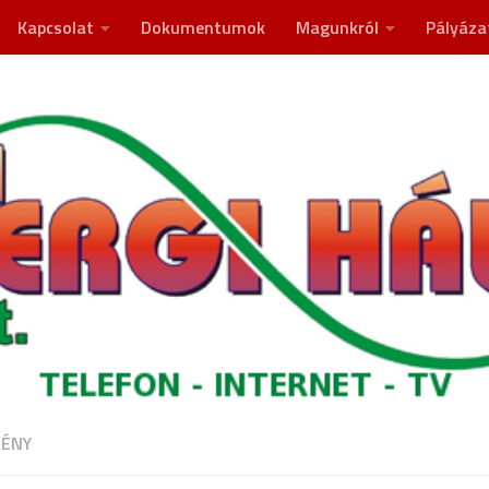
Kapcsolat
Dokumentumok
Magunkról
Pályáza
ÉNY