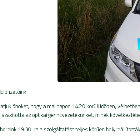
 Előfizetőink!
tatjuk önöket, hogy a mai napon 14:20 körüli időben, vélhető
elszakította az optikai gerincvezetékünket, minek következtéb
ereink 19:30-ra a szolgáltatást teljes körűen helyreállították