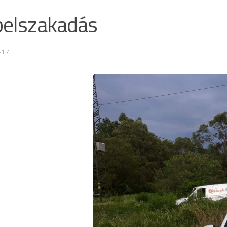
elszakadás
-17