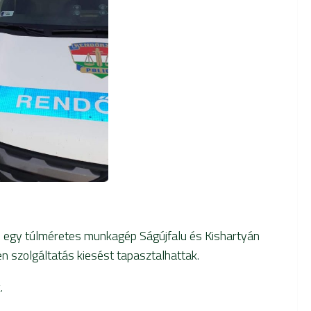
en egy túlméretes munkagép Ságújfalu és Kishartyán
en szolgáltatás kiesést tapasztalhattak.
.