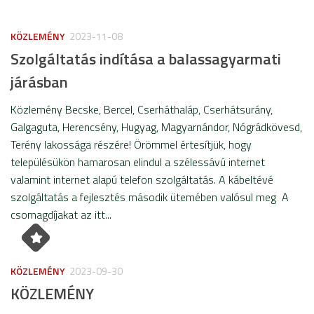
KÖZLEMÉNY
2023-11-08
Szolgáltatás indítása a balassagyarmati
járásban
Közlemény Becske, Bercel, Cserháthaláp, Cserhátsurány,
Galgaguta, Herencsény, Hugyag, Magyarnándor, Nógrádkövesd,
Terény lakossága részére! Örömmel értesítjük, hogy
településükön hamarosan elindul a szélessávú internet
valamint internet alapú telefon szolgáltatás. A kábeltévé
szolgáltatás a fejlesztés második ütemében valósul meg A
csomagdíjakat az itt...
KÖZLEMÉNY
2023-09-30
KÖZLEMÉNY