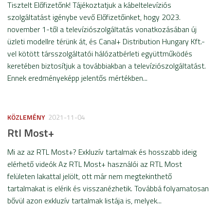
Tisztelt Előfizetőnk! Tájékoztatjuk a kábeltelevíziós
szolgáltatást igénybe vevő Előfizetőinket, hogy 2023.
november 1-től a televíziószolgáltatás vonatkozásában új
üzleti modellre térünk át, és Canal+ Distribution Hungary Kft.-
vel kötött társszolgáltatói hálózatbérleti együttműködés
keretében biztosítjuk a továbbiakban a televíziószolgáltatást.
Ennek eredményeképp jelentős mértékben...
KÖZLEMÉNY
2021-11-04
Rtl Most+
Mi az az RTL Most+? Exkluzív tartalmak és hosszabb ideig
elérhető videók Az RTL Most+ használói az RTL Most
felületen lakattal jelölt, ott már nem megtekinthető
tartalmakat is elérik és visszanézhetik. Továbbá folyamatosan
bővül azon exkluzív tartalmak listája is, melyek...