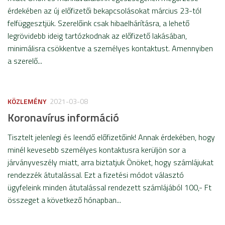
érdekében az új előfizetői bekapcsolásokat március 23-tól
felfüggesztjük. Szerelőink csak hibaelhárításra, a lehető
legrövidebb ideig tartózkodnak az előfizető lakásában,
minimálisra csökkentve a személyes kontaktust. Amennyiben
a szerelő...
KÖZLEMÉNY
2021-03-08
Koronavírus információ
Tisztelt jelenlegi és leendő előfizetőink! Annak érdekében, hogy
minél kevesebb személyes kontaktusra kerüljön sor a
járványveszély miatt, arra biztatjuk Önöket, hogy számlájukat
rendezzék átutalással. Ezt a fizetési módot választó
ügyfeleink minden átutalással rendezett számlájából 100,- Ft
összeget a következő hónapban...