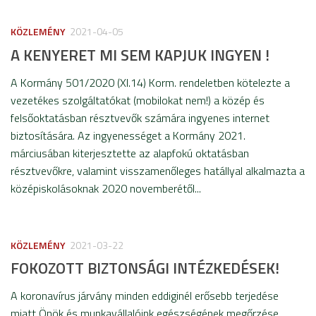
KÖZLEMÉNY
2021-04-05
A KENYERET MI SEM KAPJUK INGYEN !
A Kormány 501/2020 (XI.14) Korm. rendeletben kötelezte a
vezetékes szolgáltatókat (mobilokat nem!) a közép és
felsőoktatásban résztvevők számára ingyenes internet
biztosítására. Az ingyenességet a Kormány 2021.
márciusában kiterjesztette az alapfokú oktatásban
résztvevőkre, valamint visszamenőleges hatállyal alkalmazta a
középiskolásoknak 2020 novemberétől...
KÖZLEMÉNY
2021-03-22
FOKOZOTT BIZTONSÁGI INTÉZKEDÉSEK!
A koronavírus járvány minden eddiginél erősebb terjedése
miatt Önök és munkavállalóink egészségének megőrzése