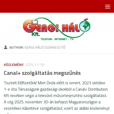
Skip to content
AUTHOR:
GERGI HÁLÓ SZERKESZTŐ
KÖZLEMÉNY
2025-11-05
Canal+ szolgáltatás megszűnés
Tisztelt Előfizetőnk! Mint Önök előtt is ismert, 2023 október
1-e óta Társaságunk gazdasági okokból a Canal+ Distribution
Kft nevében végzi a televízió műsorterjesztési szolgáltatást.
A cég 2025. november 30-án befejezi Magyarországon a
vezetékes kábeltévé szolgáltatást, ezért az alábbi közleményt