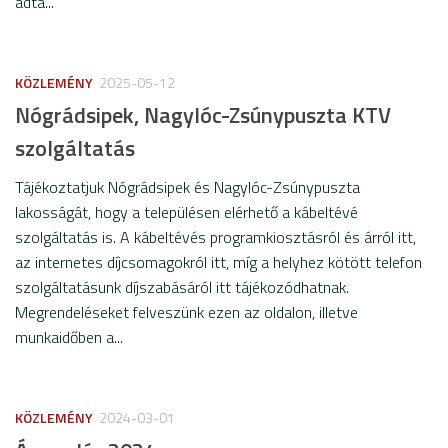
adta...
KÖZLEMÉNY
2025-05-12
Nógrádsipek, Nagylóc-Zsúnypuszta KTV
szolgáltatás
Tájékoztatjuk Nógrádsipek és Nagylóc-Zsúnypuszta
lakosságát, hogy a településen elérhető a kábeltévé
szolgáltatás is. A kábeltévés programkiosztásról és árról itt,
az internetes díjcsomagokról itt, míg a helyhez kötött telefon
szolgáltatásunk díjszabásáról itt tájékozódhatnak.
Megrendeléseket felveszünk ezen az oldalon, illetve
munkaidőben a...
KÖZLEMÉNY
2024-03-01