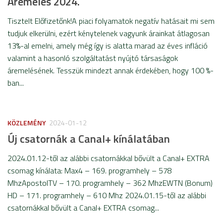
Áremelés 2024.
Tisztelt Előfizetőnk!A piaci folyamatok negatív hatásait mi sem
tudjuk elkerülni, ezért kénytelenek vagyunk árainkat átlagosan
13%-al emelni, amely még így is alatta marad az éves infláció
valamint a hasonló szolgáltatást nyújtó társaságok
áremelésének. Tesszük mindezt annak érdekében, hogy 100 %-
ban...
KÖZLEMÉNY
2024-01-12
Új csatornák a Canal+ kínálatában
2024.01.12-től az alábbi csatornákkal bővült a Canal+ EXTRA
csomag kínálata: Max4 – 169. programhely – 578
MhzApostolTV – 170. programhely – 362 MhzEWTN (Bonum)
HD – 171. programhely – 610 Mhz 2024.01.15-től az alábbi
csatornákkal bővült a Canal+ EXTRA csomag...