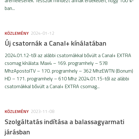
áremelésének. Tesszük mindezt annak érdekében, hogy 100 %-
ban...
KÖZLEMÉNY
2024-01-12
Új csatornák a Canal+ kínálatában
2024.01.12-től az alábbi csatornákkal bővült a Canal+ EXTRA
csomag kínálata: Max4 – 169. programhely – 578
MhzApostolTV – 170. programhely – 362 MhzEWTN (Bonum)
HD – 171. programhely – 610 Mhz 2024.01.15-től az alábbi
csatornákkal bővült a Canal+ EXTRA csomag...
KÖZLEMÉNY
2023-11-08
Szolgáltatás indítása a balassagyarmati
járásban