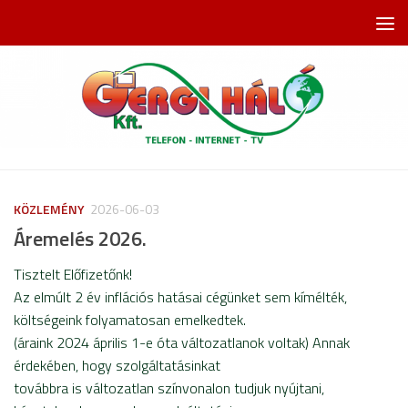
Skip to content
KÖZLEMÉNY
2026-06-03
Áremelés 2026.
Tisztelt Előfizetőnk!
Az elmúlt 2 év inflációs hatásai cégünket sem kímélték,
költségeink folyamatosan emelkedtek.
(áraink 2024 április 1-e óta változatlanok voltak) Annak
érdekében, hogy szolgáltatásinkat
továbbra is változatlan színvonalon tudjuk nyújtani,