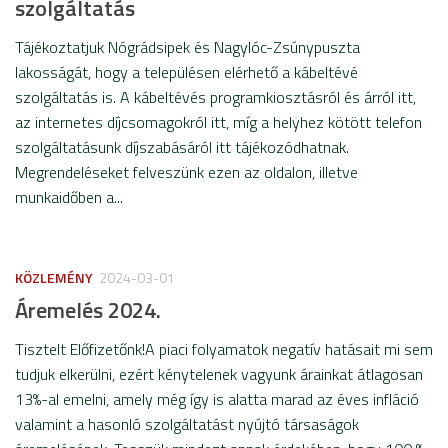
szolgáltatás
Tájékoztatjuk Nógrádsipek és Nagylóc-Zsúnypuszta
lakosságát, hogy a településen elérhető a kábeltévé
szolgáltatás is. A kábeltévés programkiosztásról és árról itt,
az internetes díjcsomagokról itt, míg a helyhez kötött telefon
szolgáltatásunk díjszabásáról itt tájékozódhatnak.
Megrendeléseket felveszünk ezen az oldalon, illetve
munkaidőben a...
KÖZLEMÉNY
2024-03-01
Áremelés 2024.
Tisztelt Előfizetőnk!A piaci folyamatok negatív hatásait mi sem
tudjuk elkerülni, ezért kénytelenek vagyunk árainkat átlagosan
13%-al emelni, amely még így is alatta marad az éves infláció
valamint a hasonló szolgáltatást nyújtó társaságok