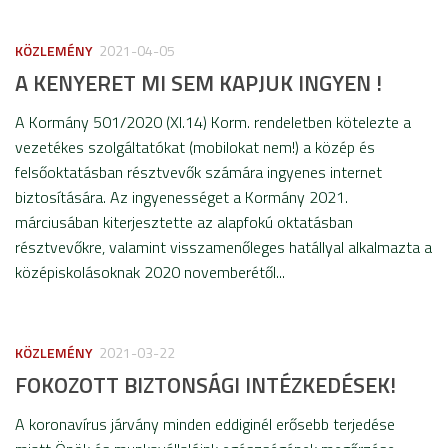
KÖZLEMÉNY
2021-04-05
A KENYERET MI SEM KAPJUK INGYEN !
A Kormány 501/2020 (XI.14) Korm. rendeletben kötelezte a
vezetékes szolgáltatókat (mobilokat nem!) a közép és
felsőoktatásban résztvevők számára ingyenes internet
biztosítására. Az ingyenességet a Kormány 2021.
márciusában kiterjesztette az alapfokú oktatásban
résztvevőkre, valamint visszamenőleges hatállyal alkalmazta a
középiskolásoknak 2020 novemberétől...
KÖZLEMÉNY
2021-03-22
FOKOZOTT BIZTONSÁGI INTÉZKEDÉSEK!
A koronavírus járvány minden eddiginél erősebb terjedése