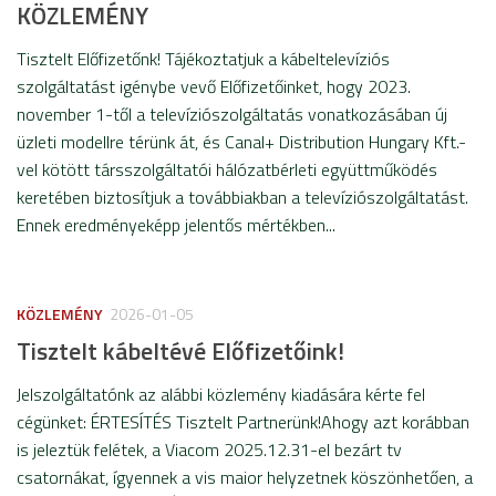
KÖZLEMÉNY
Tisztelt Előfizetőnk! Tájékoztatjuk a kábeltelevíziós
szolgáltatást igénybe vevő Előfizetőinket, hogy 2023.
november 1-től a televíziószolgáltatás vonatkozásában új
üzleti modellre térünk át, és Canal+ Distribution Hungary Kft.-
vel kötött társszolgáltatói hálózatbérleti együttműködés
keretében biztosítjuk a továbbiakban a televíziószolgáltatást.
Ennek eredményeképp jelentős mértékben...
KÖZLEMÉNY
2026-01-05
Tisztelt kábeltévé Előfizetőink!
Jelszolgáltatónk az alábbi közlemény kiadására kérte fel
cégünket: ÉRTESÍTÉS Tisztelt Partnerünk!Ahogy azt korábban
is jeleztük felétek, a Viacom 2025.12.31-el bezárt tv
csatornákat, ígyennek a vis maior helyzetnek köszönhetően, a