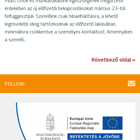
miatt Önök és munkavállalóink egészségének megőrzése
érdekében az új előfizetői bekapcsolásokat március 23-tól
felfüggesztjük. Szerelőink csak hibaelhárításra, a lehető
legrövidebb ideig tartózkodnak az előfizető lakásában,
minimálisra csökkentve a személyes kontaktust. Amennyiben
a szerelő...
Következő oldal »
FOLLOW: