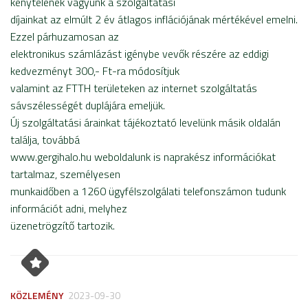
kénytelenek vagyunk a szolgáltatási
díjainkat az elmúlt 2 év átlagos inflációjának mértékével emelni.
Ezzel párhuzamosan az
elektronikus számlázást igénybe vevők részére az eddigi
kedvezményt 300,- Ft-ra módosítjuk
valamint az FTTH területeken az internet szolgáltatás
sávszélességét duplájára emeljük.
Új szolgáltatási árainkat tájékoztató levelünk másik oldalán
találja, továbbá
www.gergihalo.hu weboldalunk is naprakész információkat
tartalmaz, személyesen
munkaidőben a 1260 ügyfélszolgálati telefonszámon tudunk
információt adni, melyhez
üzenetrögzítő tartozik.
KÖZLEMÉNY
2023-09-30