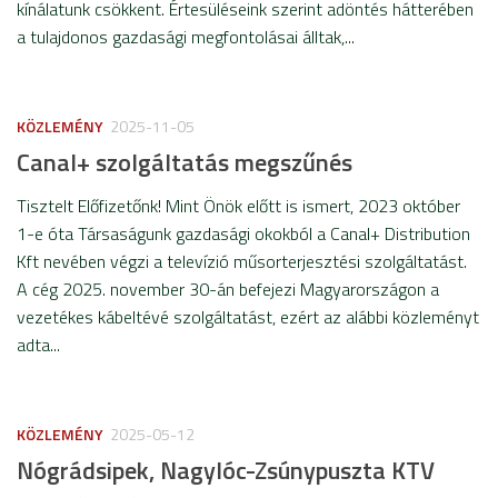
kínálatunk csökkent. Értesüléseink szerint adöntés hátterében
a tulajdonos gazdasági megfontolásai álltak,...
KÖZLEMÉNY
2025-11-05
Canal+ szolgáltatás megszűnés
Tisztelt Előfizetőnk! Mint Önök előtt is ismert, 2023 október
1-e óta Társaságunk gazdasági okokból a Canal+ Distribution
Kft nevében végzi a televízió műsorterjesztési szolgáltatást.
A cég 2025. november 30-án befejezi Magyarországon a
vezetékes kábeltévé szolgáltatást, ezért az alábbi közleményt
adta...
KÖZLEMÉNY
2025-05-12
Nógrádsipek, Nagylóc-Zsúnypuszta KTV