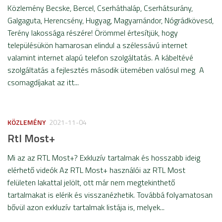
Közlemény Becske, Bercel, Cserháthaláp, Cserhátsurány,
Galgaguta, Herencsény, Hugyag, Magyarnándor, Nógrádkövesd,
Terény lakossága részére! Örömmel értesítjük, hogy
településükön hamarosan elindul a szélessávú internet
valamint internet alapú telefon szolgáltatás. A kábeltévé
szolgáltatás a fejlesztés második ütemében valósul meg A
csomagdíjakat az itt...
KÖZLEMÉNY
2021-11-04
Rtl Most+
Mi az az RTL Most+? Exkluzív tartalmak és hosszabb ideig
elérhető videók Az RTL Most+ használói az RTL Most
felületen lakattal jelölt, ott már nem megtekinthető
tartalmakat is elérik és visszanézhetik. Továbbá folyamatosan
bővül azon exkluzív tartalmak listája is, melyek...